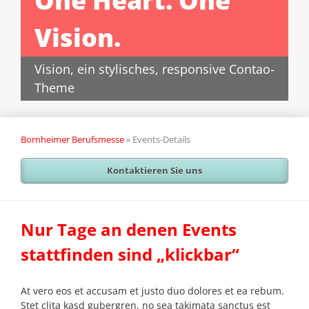
One Heart. One
Vision.
Vision, ein stylisches, responsive Contao-
Theme
Bornheimer Berufsmesse
»
Events-Details
Kontaktieren Sie uns
Nur Tage an denen Events
stattfinden sind „klickbar“
At vero eos et accusam et justo duo dolores et ea rebum.
Stet clita kasd gubergren, no sea takimata sanctus est